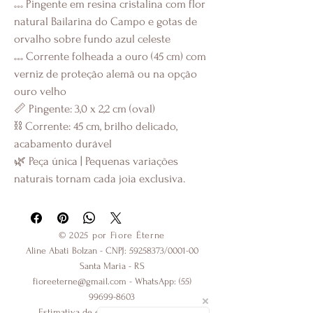
𓏧 Pingente em resina cristalina com flor 
natural Bailarina do Campo e gotas de 
orvalho sobre fundo azul celeste
𓏧 Corrente folheada a ouro (45 cm) com 
verniz de proteção alemã ou na opção 
ouro velho
📏 Pingente: 3,0 x 2,2 cm (oval)
⛓ Corrente: 45 cm, brilho delicado, 
acabamento durável
🌿 Peça única | Pequenas variações 
naturais tornam cada joia exclusiva.
© 2025 por Fiore Éterne
Aline Abati Bolzan - CNPJ:
59258373
/0001-00
Santa Maria - RS
fioreeterne@gmail.com
- WhatsApp:
(55)
99699-8603
Estimativa de entrega 2 - 5 dias úteis