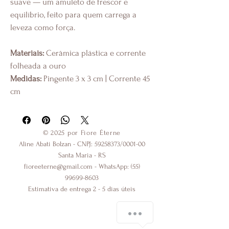
suave — um amuleto de frescor e 
equilíbrio, feito para quem carrega a 
leveza como força.
Materiais:
 Cerâmica plástica e corrente 
folheada a ouro
Medidas:
 Pingente 3 x 3 cm | Corrente 45 
cm
© 2025 por Fiore Éterne
Aline Abati Bolzan - CNPJ:
59258373
/0001-00
Santa Maria - RS
fioreeterne@gmail.com
- WhatsApp:
(55)
99699-8603
Estimativa de entrega 2 - 5 dias úteis